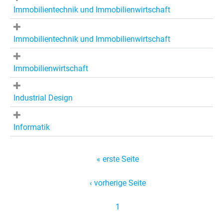
Immobilientechnik und Immobilienwirtschaft
Immobilientechnik und Immobilienwirtschaft
Immobilienwirtschaft
Industrial Design
Informatik
S
« erste Seite
e
‹ vorherige Seite
i
t
1