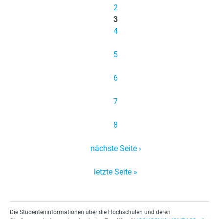
e
2
n
3
4
5
6
7
8
nächste Seite ›
letzte Seite »
Die Studenteninformationen über die Hochschulen und deren