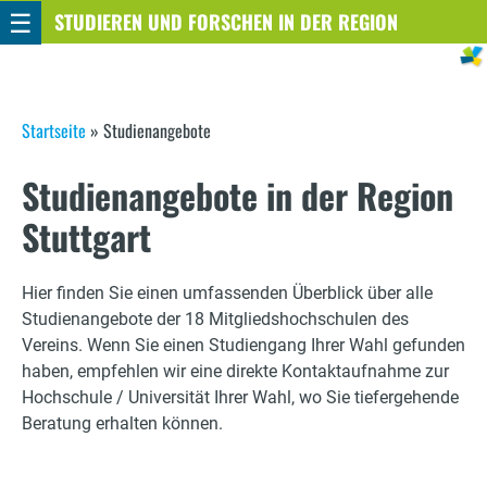
☰
Direkt
STUDIEREN UND FORSCHEN IN DER REGION
STUTTGART
zum
Inhalt
S
Startseite
»
Studienangebote
i
Studienangebote in der Region
e
Stuttgart
s
i
Hier finden Sie einen umfassenden Überblick über alle
Studienangebote der 18 Mitgliedshochschulen des
n
Vereins. Wenn Sie einen Studiengang Ihrer Wahl gefunden
haben, empfehlen wir eine direkte Kontaktaufnahme zur
d
Hochschule / Universität Ihrer Wahl, wo Sie tiefergehende
h
Beratung erhalten können.
i