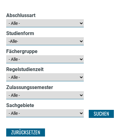
e
r
Abschlussart
Studienform
Fächergruppe
Regelstudienzeit
Zulassungssemester
Sachgebiete