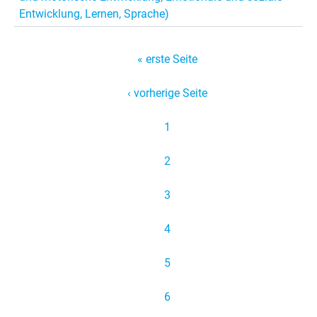
Entwicklung, Lernen, Sprache)
S
« erste Seite
e
‹ vorherige Seite
i
t
1
e
2
n
3
4
5
6