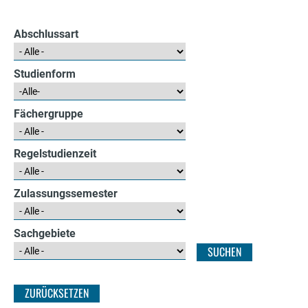
e
r
Abschlussart
Studienform
Fächergruppe
Regelstudienzeit
Zulassungssemester
Sachgebiete