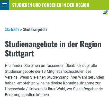
☰
Direkt
STUDIEREN UND FORSCHEN IN DER REGION
STUTTGART
zum
Inhalt
S
Startseite
»
Studienangebote
i
Studienangebote in der Region
e
Stuttgart
s
i
Hier finden Sie einen umfassenden Überblick über alle
Studienangebote der 18 Mitgliedshochschulen des
n
Vereins. Wenn Sie einen Studiengang Ihrer Wahl gefunden
haben, empfehlen wir eine direkte Kontaktaufnahme zur
d
Hochschule / Universität Ihrer Wahl, wo Sie tiefergehende
h
Beratung erhalten können.
i