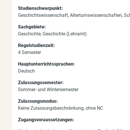
d
Studienschwerpunkt:
h
Geschichtswissenschaft, Altertumswissenschaften, Sc
i
Sachgebiete:
e
Geschichte, Geschichte (Lehramt)
r
Regelstudienzeit:
4 Semester
Hauptunterrichtssprachen:
Deutsch
Zulassungssemester:
Sommer- und Wintersemester
Zulassungsmodus:
Keine Zulassungsbeschränkung, ohne NC
Zugangsvoraussetzungen: