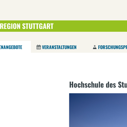
 REGION STUTTGART
Direkt
zum
Inhalt
ENANGEBOTE
VERANSTALTUNGEN
FORSCHUNGSPR
Hochschule des St