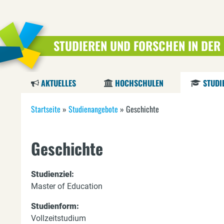
STUDIEREN UND FORSCHEN IN DER
AKTUELLES
HOCHSCHULEN
STUDI
S
Startseite
»
Studienangebote
»
Geschichte
i
Geschichte
e
s
Studienziel:
i
Master of Education
n
Studienform:
Vollzeitstudium