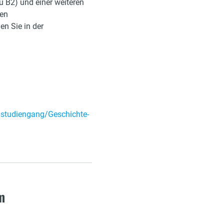
u B2) und einer weiteren
uen
n Sie in der
/studiengang/Geschichte-
m