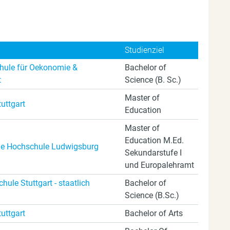
Studienziel
ule für Oekonomie &
Bachelor of
t
Science (B. Sc.)
Master of
tuttgart
Education
Master of
Education M.Ed.
e Hochschule Ludwigsburg
Sekundarstufe I
und Europalehramt
ule Stuttgart - staatlich
Bachelor of
Science (B.Sc.)
tuttgart
Bachelor of Arts