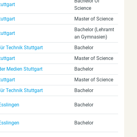
Bachelor Of
tuttgart
Science
tuttgart
Master of Science
Bachelor (Lehramt
tuttgart
an Gymnasien)
ür Technik Stuttgart
Bachelor
tuttgart
Master of Science
er Medien Stuttgart
Bachelor
tuttgart
Master of Science
ür Technik Stuttgart
Bachelor
Esslingen
Bachelor
Esslingen
Bachelor