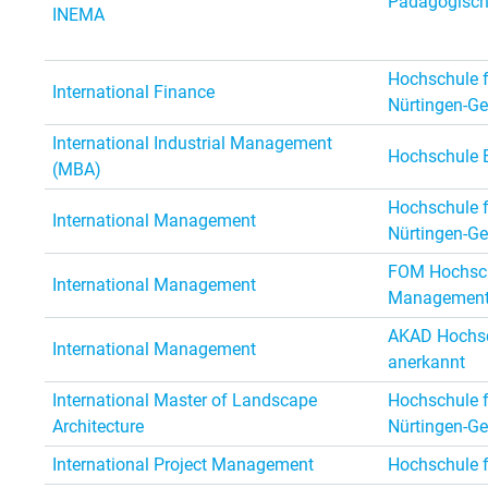
Pädagogisch
INEMA
Hochschule f
International Finance
Nürtingen-Ge
International Industrial Management
Hochschule 
(MBA)
Hochschule f
International Management
Nürtingen-Ge
FOM Hochsch
International Management
Managemen
AKAD Hochsch
International Management
anerkannt
International Master of Landscape
Hochschule f
Architecture
Nürtingen-Ge
International Project Management
Hochschule f