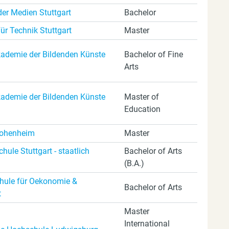
er Medien Stuttgart
Bachelor
ür Technik Stuttgart
Master
kademie der Bildenden Künste
Bachelor of Fine
Arts
kademie der Bildenden Künste
Master of
Education
Hohenheim
Master
ule Stuttgart - staatlich
Bachelor of Arts
(B.A.)
ule für Oekonomie &
Bachelor of Arts
t
Master
International