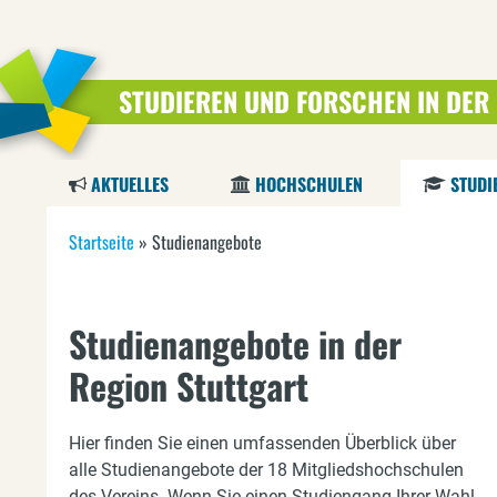
STUDIEREN UND FORSCHEN IN DER
AKTUELLES
HOCHSCHULEN
STUDI
S
Startseite
»
Studienangebote
i
e
Studienangebote in der
s
Region Stuttgart
i
Hier finden Sie einen umfassenden Überblick über
n
alle Studienangebote der 18 Mitgliedshochschulen
des Vereins. Wenn Sie einen Studiengang Ihrer Wahl