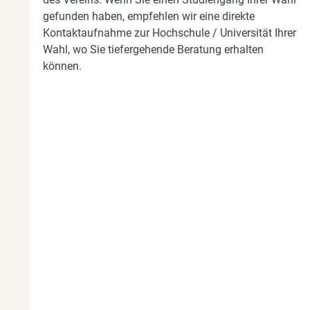
d
gefunden haben, empfehlen wir eine direkte
h
Kontaktaufnahme zur Hochschule / Universität Ihrer
i
Wahl, wo Sie tiefergehende Beratung erhalten
können.
e
r