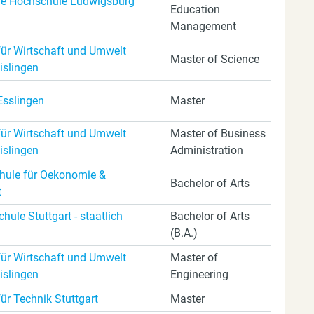
e Hochschule Ludwigsburg
Education
Management
ür Wirtschaft und Umwelt
Master of Science
islingen
Esslingen
Master
ür Wirtschaft und Umwelt
Master of Business
islingen
Administration
ule für Oekonomie &
Bachelor of Arts
t
ule Stuttgart - staatlich
Bachelor of Arts
(B.A.)
ür Wirtschaft und Umwelt
Master of
islingen
Engineering
ür Technik Stuttgart
Master