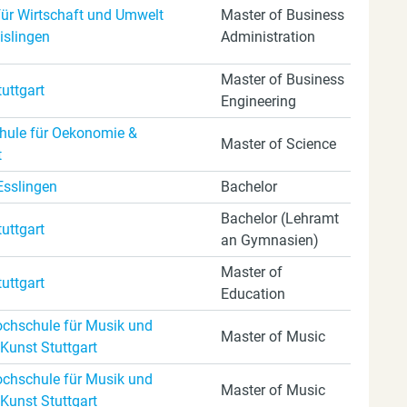
ür Wirtschaft und Umwelt
Master of Business
islingen
Administration
Master of Business
tuttgart
Engineering
ule für Oekonomie &
Master of Science
t
Esslingen
Bachelor
Bachelor (Lehramt
tuttgart
an Gymnasien)
Master of
tuttgart
Education
ochschule für Musik und
Master of Music
 Kunst Stuttgart
ochschule für Musik und
Master of Music
 Kunst Stuttgart