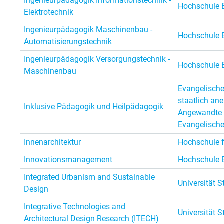
Ingenieurpädagogik Informationstechnik -
Hochschule 
Elektrotechnik
Ingenieurpädagogik Maschinenbau -
Hochschule 
Automatisierungstechnik
Ingenieurpädagogik Versorgungstechnik -
Hochschule 
Maschinenbau
Evangelische
staatlich an
Inklusive Pädagogik und Heilpädagogik
Angewandte 
Evangelisch
Innenarchitektur
Hochschule f
Innovationsmanagement
Hochschule 
Integrated Urbanism and Sustainable
Universität S
Design
Integrative Technologies and
Universität S
Architectural Design Research (ITECH)