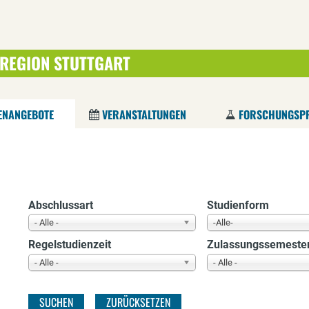
 REGION STUTTGART
Direkt
zum
Inhalt
ENANGEBOTE
VERANSTALTUNGEN
FORSCHUNGSPR
Abschlussart
Studienform
- Alle -
-Alle-
Regelstudienzeit
Zulassungssemeste
- Alle -
- Alle -