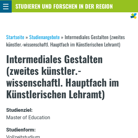
☰
Direkt
STUDIEREN UND FORSCHEN IN DER REGION
STUTTGART
zum
Inhalt
S
Startseite
»
Studienangebote
»
Intermediales Gestalten (zweites
künstler.-wissenschaftl. Hauptfach im Künstlerischen Lehramt)
i
Intermediales Gestalten
e
(zweites künstler.-
s
wissenschaftl. Hauptfach im
i
Künstlerischen Lehramt)
n
d
Studienziel:
Master of Education
h
i
Studienform:
Vollzeitstudium