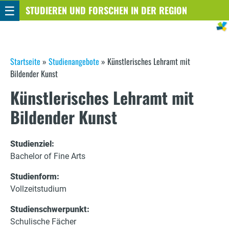
☰
Direkt
STUDIEREN UND FORSCHEN IN DER REGION
STUTTGART
zum
Inhalt
S
Startseite
»
Studienangebote
»
Künstlerisches Lehramt mit
Bildender Kunst
i
Künstlerisches Lehramt mit
e
Bildender Kunst
s
i
Studienziel:
Bachelor of Fine Arts
n
d
Studienform:
Vollzeitstudium
h
Studienschwerpunkt:
i
Schulische Fächer