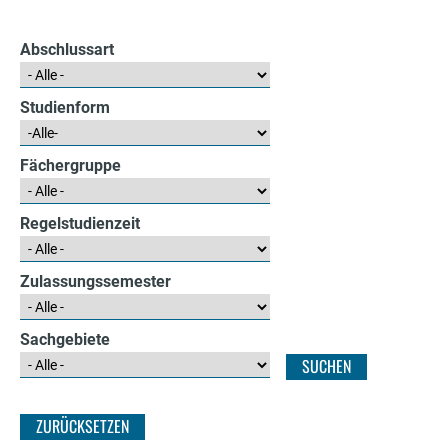
e
r
Abschlussart
Studienform
Fächergruppe
Regelstudienzeit
Zulassungssemester
Sachgebiete