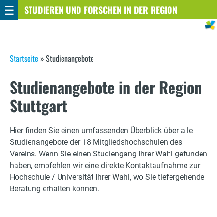
☰
Direkt
STUDIEREN UND FORSCHEN IN DER REGION
STUTTGART
zum
Inhalt
S
Startseite
»
Studienangebote
i
Studienangebote in der Region
e
Stuttgart
s
i
Hier finden Sie einen umfassenden Überblick über alle
Studienangebote der 18 Mitgliedshochschulen des
n
Vereins. Wenn Sie einen Studiengang Ihrer Wahl gefunden
haben, empfehlen wir eine direkte Kontaktaufnahme zur
d
Hochschule / Universität Ihrer Wahl, wo Sie tiefergehende
h
Beratung erhalten können.
i