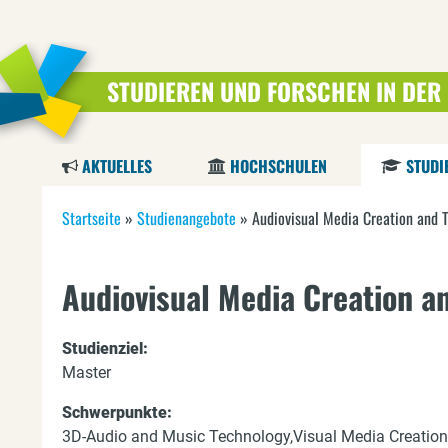
STUDIEREN UND FORSCHEN IN DER
AKTUELLES
HOCHSCHULEN
STUDI
S
Startseite
»
Studienangebote
»
Audiovisual Media Creation and 
i
Audiovisual Media Creation a
e
s
Studienziel:
i
Master
n
Schwerpunkte:
3D-Audio and Music Technology
Visual Media Creation