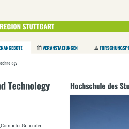
 REGION STUTTGART
Direkt
zum
Inhalt
ENANGEBOTE
VERANSTALTUNGEN
FORSCHUNGSPR
Technology
nd Technology
Hochschule des St
Computer-Generated