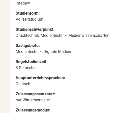
d
Imagery
h
Studienform:
i
Vollzeitstudium
e
Studienschwerpunkt:
Drucktechnik, Medientechnik, Medienwissenschaften
r
Sachgebiete:
Medientechnik, Digitale Medien
Regelstudienzeit:
3 Semester
Hauptunterrichtssprachen:
Deutsch
Zulassungssemester:
nur Wintersemester
Zulassungsmodus: