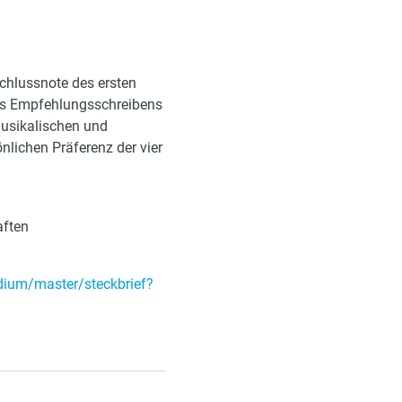
schlussnote des ersten
es Empfehlungsschreibens
 musikalischen und
nlichen Präferenz der vier
aften
udium/master/steckbrief?