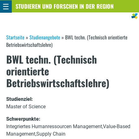
☰
Direkt
STUDIEREN UND FORSCHEN IN DER REGION
STUTTGART
zum
Inhalt
S
Startseite
»
Studienangebote
»
BWL techn. (Technisch orientierte
Betriebswirtschaftslehre)
i
BWL techn. (Technisch
e
orientierte
s
Betriebswirtschaftslehre)
i
n
Studienziel:
Master of Science
d
h
Schwerpunkte:
Integriertes Humanressourcen Management
Value-Based
i
Management
Supply Chain