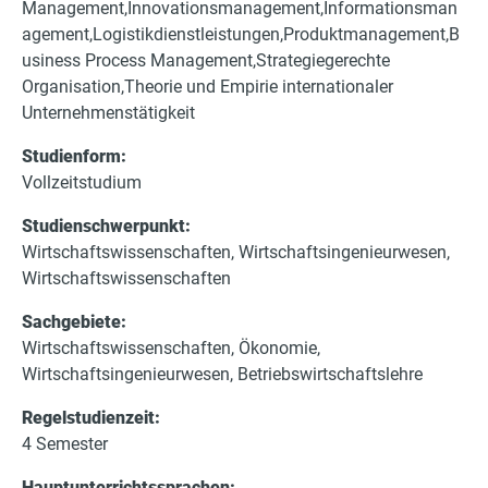
Management
Innovationsmanagement
Informationsman
e
agement
Logistikdienstleistungen
Produktmanagement
B
r
usiness Process Management
Strategiegerechte
Organisation
Theorie und Empirie internationaler
Unternehmenstätigkeit
Studienform:
Vollzeitstudium
Studienschwerpunkt:
Wirtschaftswissenschaften, Wirtschaftsingenieurwesen,
Wirtschaftswissenschaften
Sachgebiete:
Wirtschaftswissenschaften, Ökonomie,
Wirtschaftsingenieurwesen, Betriebswirtschaftslehre
Regelstudienzeit:
4 Semester
Hauptunterrichtssprachen: