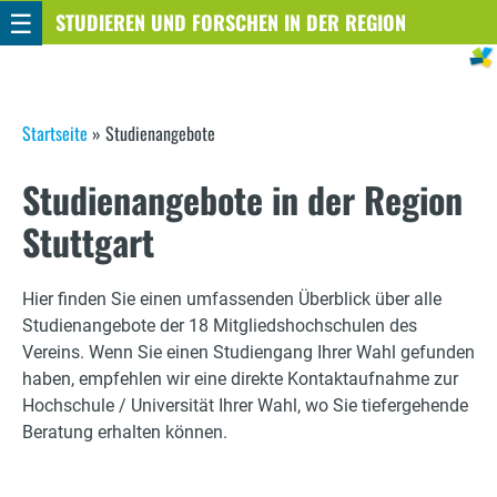
☰
Direkt
STUDIEREN UND FORSCHEN IN DER REGION
STUTTGART
zum
Inhalt
S
Startseite
»
Studienangebote
i
Studienangebote in der Region
e
Stuttgart
s
i
Hier finden Sie einen umfassenden Überblick über alle
Studienangebote der 18 Mitgliedshochschulen des
n
Vereins. Wenn Sie einen Studiengang Ihrer Wahl gefunden
haben, empfehlen wir eine direkte Kontaktaufnahme zur
d
Hochschule / Universität Ihrer Wahl, wo Sie tiefergehende
h
Beratung erhalten können.
i