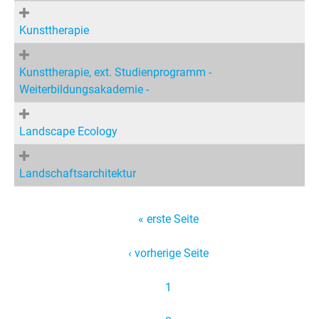
Kunsttherapie
Kunsttherapie, ext. Studienprogramm -
Weiterbildungsakademie -
Landscape Ecology
Landschaftsarchitektur
S
« erste Seite
e
‹ vorherige Seite
i
t
1
e