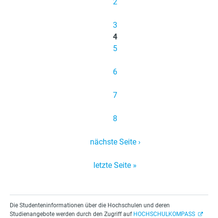
2
n
3
4
5
6
7
8
nächste Seite ›
letzte Seite »
Die Studenteninformationen über die Hochschulen und deren
Studienangebote werden durch den Zugriff auf
HOCHSCHULKOMPASS