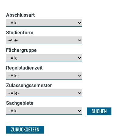
e
r
Abschlussart
Studienform
Fächergruppe
Regelstudienzeit
Zulassungssemester
Sachgebiete