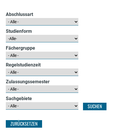
e
r
Abschlussart
Studienform
Fächergruppe
Regelstudienzeit
Zulassungssemester
Sachgebiete