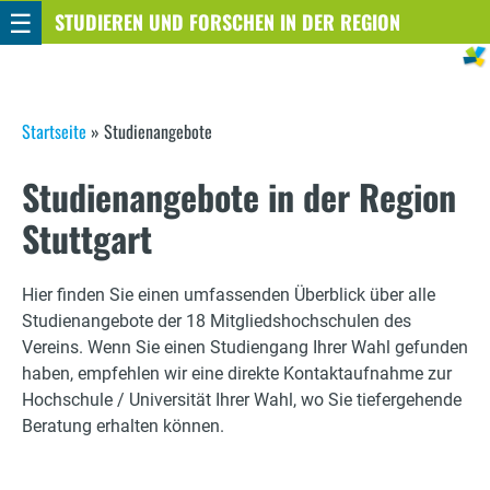
☰
Direkt
STUDIEREN UND FORSCHEN IN DER REGION
STUTTGART
zum
Inhalt
S
Startseite
»
Studienangebote
i
Studienangebote in der Region
e
Stuttgart
s
i
Hier finden Sie einen umfassenden Überblick über alle
Studienangebote der 18 Mitgliedshochschulen des
n
Vereins. Wenn Sie einen Studiengang Ihrer Wahl gefunden
haben, empfehlen wir eine direkte Kontaktaufnahme zur
d
Hochschule / Universität Ihrer Wahl, wo Sie tiefergehende
h
Beratung erhalten können.
i