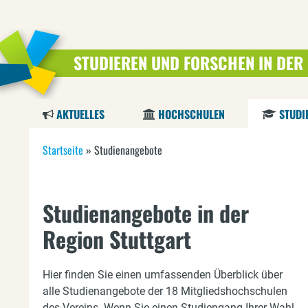
STUDIEREN UND FORSCHEN IN DER
AKTUELLES
HOCHSCHULEN
STUDI
S
Startseite
»
Studienangebote
i
e
Studienangebote in der
s
Region Stuttgart
i
Hier finden Sie einen umfassenden Überblick über
n
alle Studienangebote der 18 Mitgliedshochschulen
des Vereins. Wenn Sie einen Studiengang Ihrer Wahl