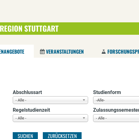
 REGION STUTTGART
Direkt
zum
Inhalt
ENANGEBOTE
VERANSTALTUNGEN
FORSCHUNGSPR
Abschlussart
Studienform
- Alle -
-Alle-
Regelstudienzeit
Zulassungssemeste
- Alle -
- Alle -