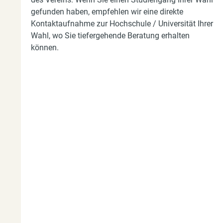
d
gefunden haben, empfehlen wir eine direkte
h
Kontaktaufnahme zur Hochschule / Universität Ihrer
i
Wahl, wo Sie tiefergehende Beratung erhalten
können.
e
r