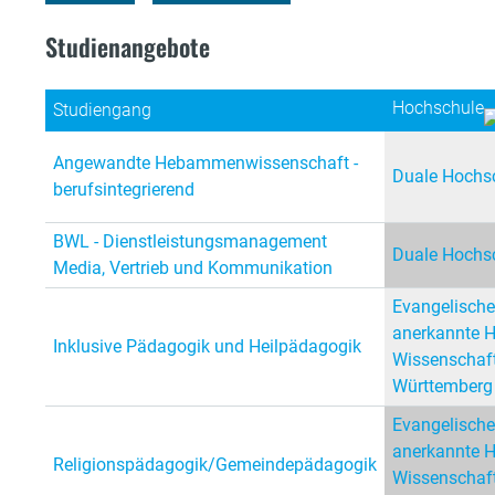
Studienangebote
Hochschule
Studiengang
Angewandte Hebammenwissenschaft -
Duale Hochsc
berufsintegrierend
BWL - Dienstleistungsmanagement
Duale Hochsc
Media, Vertrieb und Kommunikation
Evangelische
anerkannte 
Inklusive Pädagogik und Heilpädagogik
Wissenschaft
Württemberg
Evangelische
anerkannte 
Religionspädagogik/Gemeindepädagogik
Wissenschaft